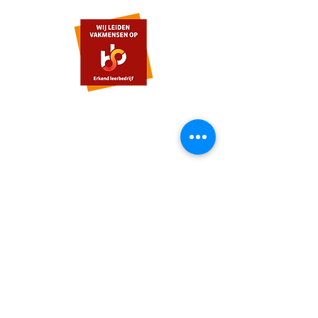
Schildersbedrijf van Brussel & zn.
Watertoren 51 E
3247CL Dirksland
Tel.nr.
0187-601650
Mobiel nr.
06-23012392