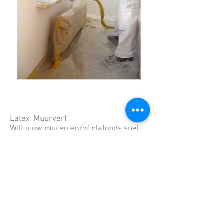
Latex Muurverf
Wilt u uw muren en/of plafonds snel
laten voorzien van latex/muurverf dan
is dit wellicht interessant voor u. Of u
nu gaat om een nieuwbouwwoning,
bestaande woning, kantoorpand,
winkelpand enz.. Het maakt niet uit
heel veel is mogelijk .
Spack