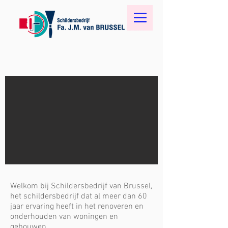
Welkom bij Schildersbedrijf van Brussel,
het schildersbedrijf dat al meer dan 60
jaar ervaring heeft in het renoveren en
onderhouden van woningen en
gebouwen.